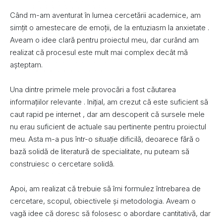
Când m-am aventurat în lumea cercetării academice, am
simțit o amestecare de emoții, de la entuziasm la anxietate .
Aveam o idee clară pentru proiectul meu, dar curând am
realizat că procesul este mult mai complex decât mă
așteptam.
Una dintre primele mele provocări a fost căutarea
informațiilor relevante . Inițial, am crezut că este suficient să
caut rapid pe internet , dar am descoperit că sursele mele
nu erau suficient de actuale sau pertinente pentru proiectul
meu. Asta m-a pus într-o situație dificilă, deoarece fără o
bază solidă de literatură de specialitate, nu puteam să
construiesc o cercetare solidă.
Apoi, am realizat că trebuie să îmi formulez întrebarea de
cercetare, scopul, obiectivele și metodologia. Aveam o
vagă idee că doresc să folosesc o abordare cantitativă, dar