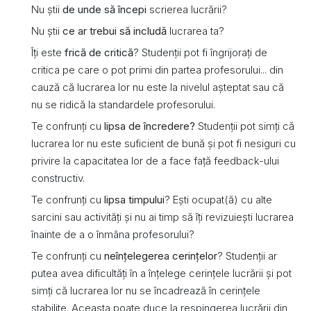
Nu știi
de unde să începi
scrierea lucrării?
Nu știi
ce ar trebui să includă
lucrarea ta?
Îți este
frică de critică
? Studenții pot fi îngrijorați de
critica pe care o pot primi din partea profesorului... din
cauză că lucrarea lor nu este la nivelul așteptat sau că
nu se ridică la standardele profesorului.
Te confrunți cu
lipsa de încredere?
Studenții pot simți că
lucrarea lor nu este suficient de bună și pot fi nesiguri cu
privire la capacitatea lor de a face față feedback-ului
constructiv.
Te confrunți cu
l
ipsa timpului
? Ești ocupat(ă) cu alte
sarcini sau activități și nu ai timp să îți revizuiești lucrarea
înainte de a o înmâna profesorului?
Te confrunți cu
n
eînțelegerea cerințelor
? Studenții ar
putea avea dificultăți în a înțelege cerințele lucrării și pot
simți că lucrarea lor nu se încadrează în cerințele
stabilite. Aceasta poate duce la respingerea lucrării din