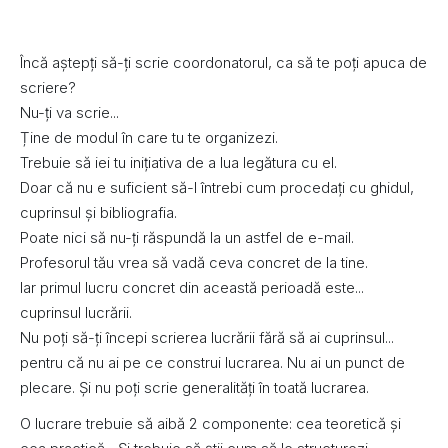
Încă aștepți să-ți scrie coordonatorul, ca să te poți apuca de
scriere?
Nu-ți va scrie...
Ține de modul în care tu te organizezi.
Trebuie să iei tu inițiativa de a lua legătura cu el.
Doar că nu e suficient să-l întrebi cum procedați cu ghidul,
cuprinsul și bibliografia.
Poate nici să nu-ți răspundă la un astfel de e-mail.
Profesorul tău vrea să vadă ceva concret de la tine.
Iar primul lucru concret din această perioadă este...
cuprinsul lucrării.
Nu poți să-ți începi scrierea lucrării fără să ai cuprinsul...
pentru că nu ai pe ce construi lucrarea. Nu ai un punct de
plecare. Și nu poți scrie generalități în toată lucrarea.
O lucrare trebuie să aibă 2 componente: cea teoretică și