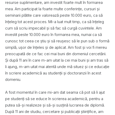
resurse suplimentare, am investit foarte mult în formarea
mea. Am participat la foarte multe conferințe, cursuri și
seminarii plătite care valorează peste 10.000 euro, ca să
înțeleg tot acest proces. Mi-a luat mult timp, ca să înțeleg
cum să scriu impecabil și să fac să curgă cuvintele. Am
investit peste 10.000 euro în formarea mea, numai ca să
cunosc tot ceea ce știu și să reușesc să le pun sub o formă
simplă, ușor de înțeles și de aplicat. Am fost și voi fi mereu
preocupată de ce fac cei mai buni din domeniul cercetării.
Și după 11 ani în care m-am uitat la cei mai buni și am tras să
îi ajung, m-am uitat mai atentă unde mă situez și ce educație
în scriere academică au studenții și doctoranzii în acest
domeniu.
A fost momentul în care mi-am dat seama că pot să îi ajut
pe studenți să se educe în scrierea academică, pentru a
putea să-și realizeze și să-și susțină lucrarea de diplomă.
După 11 ani de studiu, cercetare și publicații științifice, am