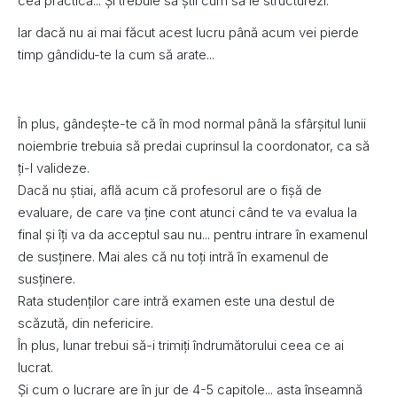
cea practică... Și trebuie să știi cum să le structurezi.
Iar dacă nu ai mai făcut acest lucru până acum vei pierde
timp gândidu-te la cum să arate...
În plus, gândește-te că în mod normal până la sfârșitul lunii
noiembrie trebuia să predai cuprinsul la coordonator, ca să
ți-l valideze.
Dacă nu știai, află acum că profesorul are o fișă de
evaluare, de care va ține cont atunci când te va evalua la
final și îți va da acceptul sau nu... pentru intrare în examenul
de susținere. Mai ales că nu toți intră în examenul de
susținere.
Rata studenților care intră examen este una destul de
scăzută, din nefericire.
În plus, lunar trebui să-i trimiți îndrumătorului ceea ce ai
lucrat.
Și cum o lucrare are în jur de 4-5 capitole... asta înseamnă