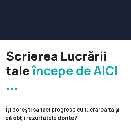
Diploma
de10
Scrierea Lucrării
tale
începe de AICI
...
Îți dorești să faci progrese cu lucrarea ta și
să obții rezultatele dorite?