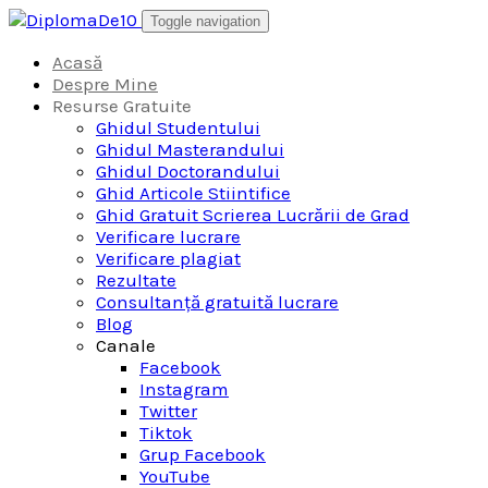
Skip
Toggle navigation
to
content
Acasă
Despre Mine
Resurse Gratuite
Ghidul Studentului
Ghidul Masterandului
Ghidul Doctorandului
Ghid Articole Stiintifice
Ghid Gratuit Scrierea Lucrării de Grad
Verificare lucrare
Verificare plagiat
Rezultate
Consultanță gratuită lucrare
Blog
Canale
Facebook
Instagram
Twitter
Tiktok
Grup Facebook
YouTube