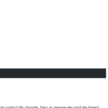
la contul tău Google. Deci ai nevoie de cont de Gmail.