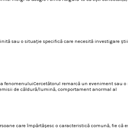
inită sau o situație specifică care necesită investigare șt
varea fenomenuluiCercetătorul remarcă un eveniment sau o
, emisii de căldură/lumină, comportament anormal al
ersoane care împărtășesc o caracteristică comună, fie că es