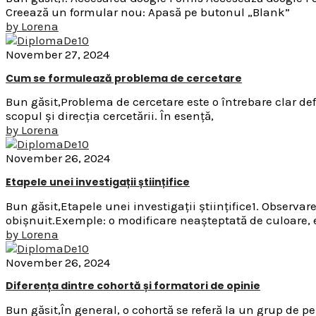
Creează un formular nou: Apasă pe butonul „Blank”
by
Lorena
November 27, 2024
Cum se formulează problema de cercetare
Bun găsit,Problema de cercetare este o întrebare clar def
scopul și direcția cercetării. În esență,
by
Lorena
November 26, 2024
Etapele unei investigații științifice
Bun găsit,Etapele unei investigații științifice1. Obser
obișnuit.Exemple: o modificare neașteptată de culoare
by
Lorena
November 26, 2024
Diferența dintre cohortă și formatori de opinie
Bun găsit,În general, o cohortă se referă la un grup de p