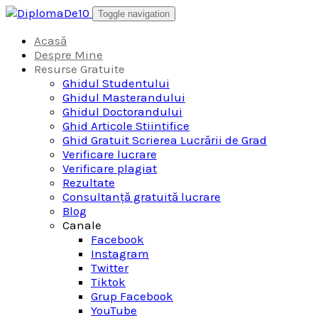
Skip
Toggle navigation
to
content
Acasă
Despre Mine
Resurse Gratuite
Ghidul Studentului
Ghidul Masterandului
Ghidul Doctorandului
Ghid Articole Stiintifice
Ghid Gratuit Scrierea Lucrării de Grad
Verificare lucrare
Verificare plagiat
Rezultate
Consultanță gratuită lucrare
Blog
Canale
Facebook
Instagram
Twitter
Tiktok
Grup Facebook
YouTube