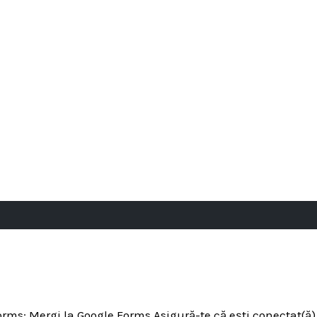
ms: Mergi la Google Forms Asigură-te că ești conectat(ă) 