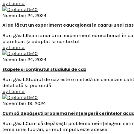
by
Lorena
November 24, 2024
Ai de făcut un experiment educațional în cadrul unei clas
Bun găsit,Realizarea unui experiment educațional în cadr
planificat și adaptat la contextul
by
Lorena
November 24, 2024
Etapele și conținutul studiului de caz
Bun găsit,Studiul de caz este o metodă de cercetare calit
detaliată și profundă
by
Lorena
November 18, 2024
Cum să depășești problema neînțelegerii cerințelor ac
Bun găsit,Cum să depășești problema neînțelegerii cerin
tema unei lucrări, primul impuls este adesea