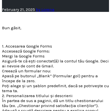
February 21, 2025
by
Lorena
Bun găsit,
1. Accesarea Google Forms
Accesează Google Forms:
Mergi la Google Forms
Asigură-te că ești conectat(ă) la contul tău Google. Deci
ai nevoie de cont de Gmail.
Creează un formular nou:
Apasă pe butonul „Blank” (Formular gol) pentru a
începe de la zero.
Poți alege și un șablon predefinit, dacă se potrivește cu
tema ta.
2. Personalizarea titlului și descrierii
În partea de sus a paginii, dă un titlu chestionarului
tău (ex. „Chestionar privind satisfacția clienților”).
Adaugă o scurtă descriere pentru a explica scopul