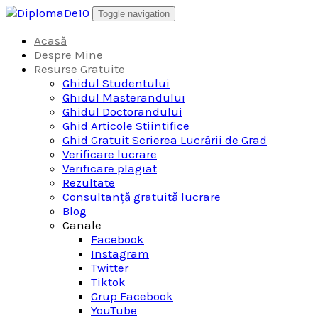
Skip
Toggle navigation
to
content
Acasă
Despre Mine
Resurse Gratuite
Ghidul Studentului
Ghidul Masterandului
Ghidul Doctorandului
Ghid Articole Stiintifice
Ghid Gratuit Scrierea Lucrării de Grad
Verificare lucrare
Verificare plagiat
Rezultate
Consultanță gratuită lucrare
Blog
Canale
Facebook
Instagram
Twitter
Tiktok
Grup Facebook
YouTube