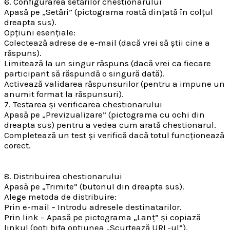
6. Configurarea setărilor chestionarului
Apasă pe „Setări” (pictograma roată dințată în colțul
dreapta sus).
Opțiuni esențiale:
Colectează adrese de e-mail (dacă vrei să știi cine a
răspuns).
Limitează la un singur răspuns (dacă vrei ca fiecare
participant să răspundă o singură dată).
Activează validarea răspunsurilor (pentru a impune un
anumit format la răspunsuri).
7. Testarea și verificarea chestionarului
Apasă pe „Previzualizare” (pictograma cu ochi din
dreapta sus) pentru a vedea cum arată chestionarul.
Completează un test și verifică dacă totul funcționează
corect.
8. Distribuirea chestionarului
Apasă pe „Trimite” (butonul din dreapta sus).
Alege metoda de distribuire:
Prin e-mail – Introdu adresele destinatarilor.
Prin link – Apasă pe pictograma „Lanț” și copiază
linkul (poți bifa opțiunea „Scurtează URL-ul”).