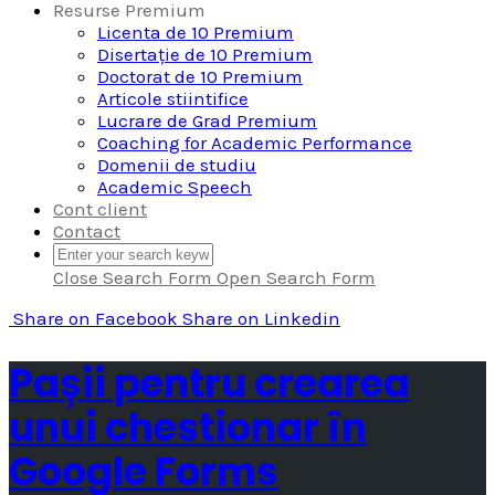
Resurse Premium
Licenta de 10 Premium
Disertație de 10 Premium
Doctorat de 10 Premium
Articole stiintifice
Lucrare de Grad Premium
Coaching for Academic Performance
Domenii de studiu
Academic Speech
Cont client
Contact
Close Search Form
Open Search Form
Share
on Facebook
Share
on Linkedin
Pașii pentru crearea
unui chestionar în
Google Forms