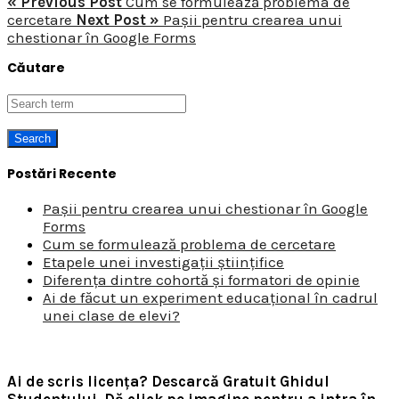
« Previous Post
Cum se formulează problema de
cercetare
Next Post »
Pașii pentru crearea unui
chestionar în Google Forms
Căutare
Postări Recente
Pașii pentru crearea unui chestionar în Google
Forms
Cum se formulează problema de cercetare
Etapele unei investigații științifice
Diferența dintre cohortă și formatori de opinie
Ai de făcut un experiment educațional în cadrul
unei clase de elevi?
Ai de scris licența? Descarcă Gratuit Ghidul
Studentului.
Dă click pe imagine pentru a intra în