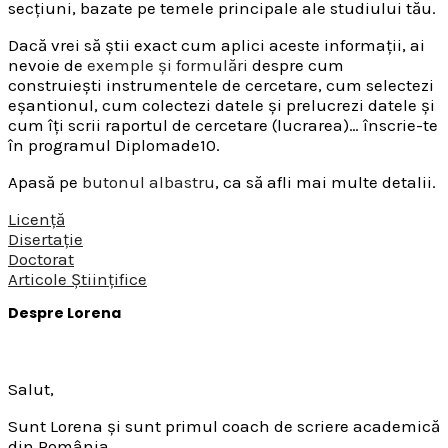
secțiuni, bazate pe temele principale ale studiului tău.
Dacă vrei să știi exact cum aplici aceste informații, ai
nevoie de
exemple și formulări
despre cum
construiești instrumentele de cercetare, cum selectezi
eșantionul, cum colectezi datele și prelucrezi datele și
cum îți scrii raportul de cercetare (lucrarea)… înscrie-te
în programul Diplomade10.
Apasă pe
butonul albastru
, ca să afli mai multe detalii.
Licență
Disertație
Doctorat
Articole Științifice
Despre Lorena
Salut,
Sunt Lorena și sunt primul coach de scriere academică
din România.