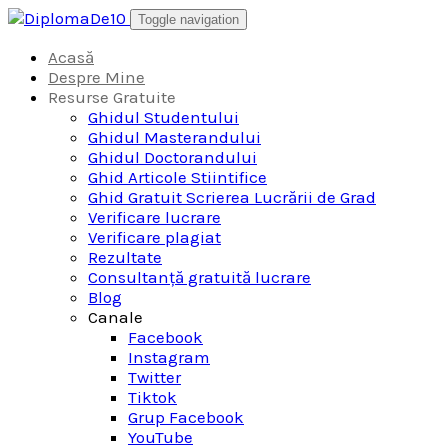
Skip
Toggle navigation
to
content
Acasă
Despre Mine
Resurse Gratuite
Ghidul Studentului
Ghidul Masterandului
Ghidul Doctorandului
Ghid Articole Stiintifice
Ghid Gratuit Scrierea Lucrării de Grad
Verificare lucrare
Verificare plagiat
Rezultate
Consultanță gratuită lucrare
Blog
Canale
Facebook
Instagram
Twitter
Tiktok
Grup Facebook
YouTube