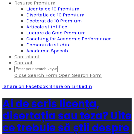
Resurse Premium
Licenta de 10 Premium
Disertație de 10 Premium
Doctorat de 10 Premium
Articole stiintifice
Lucrare de Grad Premium
Coaching for Academic Performance
Domenii de studiu
Academic Speech
Cont client
Contact
Close Search Form
Open Search Form
Share
on Facebook
Share
on Linkedin
Ai de scris licența,
disertația sau teza? Uite
ce trebuie să știi despre