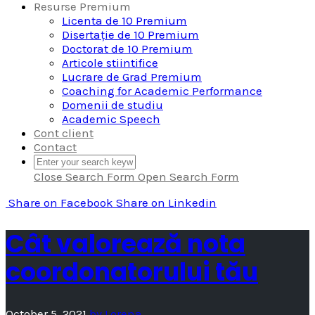
Resurse Premium
Licenta de 10 Premium
Disertație de 10 Premium
Doctorat de 10 Premium
Articole stiintifice
Lucrare de Grad Premium
Coaching for Academic Performance
Domenii de studiu
Academic Speech
Cont client
Contact
Close Search Form
Open Search Form
Share
on Facebook
Share
on Linkedin
Cât valorează nota
coordonatorului tău
October 5, 2021
by
Lorena