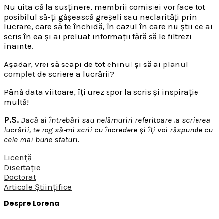
Nu uita că la susținere, membrii comisiei vor face tot
posibilul să-ți gășească greșeli sau neclarități prin
lucrare, care să te închidă, în cazul în care nu știi ce ai
scris în ea și ai preluat informații fără să le filtrezi
înainte.
Așadar, vrei să scapi de tot chinul și să ai
planul
complet
de scriere a lucrării?
Până data viitoare, îți urez spor la scris și inspirație
multă!
P.S.
Dacă ai întrebări sau nelămuriri referitoare la scrierea
lucrării, te rog să-mi scrii cu încredere și îți voi răspunde cu
cele mai bune sfaturi.
Licență
Disertație
Doctorat
Articole Științifice
Despre Lorena