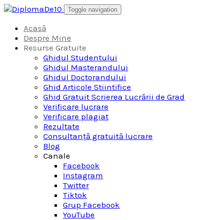
Skip
Toggle navigation
to
content
Acasă
Despre Mine
Resurse Gratuite
Ghidul Studentului
Ghidul Masterandului
Ghidul Doctorandului
Ghid Articole Stiintifice
Ghid Gratuit Scrierea Lucrării de Grad
Verificare lucrare
Verificare plagiat
Rezultate
Consultanță gratuită lucrare
Blog
Canale
Facebook
Instagram
Twitter
Tiktok
Grup Facebook
YouTube