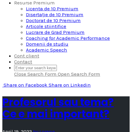
Resurse Premium
Licenta de 10 Premium
Disertație de 10 Premium
Doctorat de 10 Premium
Articole stiintifice
Lucrare de Grad Premium
Coaching for Academic Performance
Domenii de studiu
Academic Speech
Cont client
Contact
Close Search Form
Open Search Form
Share
on Facebook
Share
on Linkedin
Profesorul sau tema?
Ce e mai important?
April 19, 2022
by
Lorena