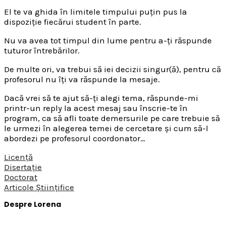
El te va ghida în limitele timpului puțin pus la
dispoziție fiecărui student în parte.
Nu va avea tot timpul din lume pentru a-ți răspunde
tuturor întrebărilor.
De multe ori, va trebui să iei decizii singur(ă), pentru că
profesorul nu îți va răspunde la mesaje.
Dacă vrei să te ajut să-ți alegi tema, răspunde-mi
printr-un reply la acest mesaj sau înscrie-te în
program, ca să afli toate demersurile pe care trebuie să
le urmezi în alegerea temei de cercetare și cum să-l
abordezi pe profesorul coordonator…
Licență
Disertație
Doctorat
Articole Științifice
Despre Lorena