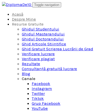
Skip
Toggle navigation
to
content
Acasă
Despre Mine
Resurse Gratuite
Ghidul Studentului
Ghidul Masterandului
Ghidul Doctorandului
Ghid Articole Stiintifice
Ghid Gratuit Scrierea Lucrării de Grad
Verificare lucrare
Verificare plagiat
Rezultate
Consultanță gratuită lucrare
Blog
Canale
Facebook
Instagram
Twitter
Tiktok
Grup Facebook
YouTube