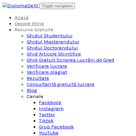
Skip
Toggle navigation
to
content
Acasă
Despre Mine
Resurse Gratuite
Ghidul Studentului
Ghidul Masterandului
Ghidul Doctorandului
Ghid Articole Stiintifice
Ghid Gratuit Scrierea Lucrării de Grad
Verificare lucrare
Verificare plagiat
Rezultate
Consultanță gratuită lucrare
Blog
Canale
Facebook
Instagram
Twitter
Tiktok
Grup Facebook
YouTube