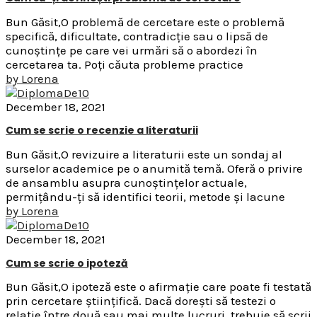
Bun Găsit,O problemă de cercetare este o problemă
specifică, dificultate, contradicție sau o lipsă de
cunoștințe pe care vei urmări să o abordezi în
cercetarea ta. Poți căuta probleme practice
by
Lorena
December 18, 2021
Cum se scrie o recenzie a literaturii
Bun Găsit,O revizuire a literaturii este un sondaj al
surselor academice pe o anumită temă. Oferă o privire
de ansamblu asupra cunoștințelor actuale,
permițându-ți să identifici teorii, metode și lacune
by
Lorena
December 18, 2021
Cum se scrie o ipoteză
Bun Găsit,O ipoteză este o afirmație care poate fi testată
prin cercetare științifică. Dacă dorești să testezi o
relație între două sau mai multe lucruri, trebuie să scrii